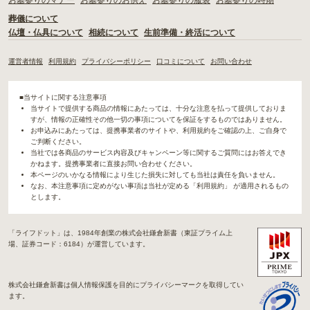
葬儀について
仏壇・仏具について
相続について
生前準備・終活について
運営者情報
利用規約
プライバシーポリシー
口コミについて
お問い合わせ
■当サイトに関する注意事項
当サイトで提供する商品の情報にあたっては、十分な注意を払って提供しておりま
すが、情報の正確性その他一切の事項についてを保証をするものではありません。
お申込みにあたっては、提携事業者のサイトや、利用規約をご確認の上、ご自身で
ご判断ください。
当社では各商品のサービス内容及びキャンペーン等に関するご質問にはお答えでき
かねます。提携事業者に直接お問い合わせください。
本ページのいかなる情報により生じた損失に対しても当社は責任を負いません。
なお、本注意事項に定めがない事項は当社が定める「利用規約」 が適用されるもの
とします。
「ライフドット」は、1984年創業の株式会社鎌倉新書（東証プライム上
場、証券コード：6184）が運営しています。
株式会社鎌倉新書は個人情報保護を目的にプライバシーマークを取得してい
ます。