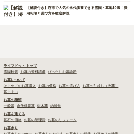
【解説付き】堺市で人気の永代供養できる霊園・墓地10選！費
用相場と選び方を徹底解説
ライフドット トップ
霊園検索
お墓の資料請求
ぴったりお墓診断
お墓について
はじめてのお墓購入
お墓の価格
お墓の選び方
お墓の引越し（改葬）
墓じまい
お墓の種類
一般墓
永代供養墓
樹木葬
納骨堂
お墓を建てる
墓石の価格
お墓の管理費
お墓のリフォーム
お墓参り
お墓参りのマナー
お墓参りのお供え
お墓参りの服装
お墓参りの時期