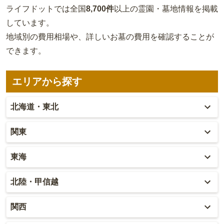
ライフドットでは全国
8,700件
以上の霊園・墓地情報を掲載
しています。
地域別の費用相場や、詳しいお墓の費用を確認することが
できます。
エリアから探す
北海道・東北
北海道
関東
青森
東京
東海
秋田
神奈川
愛知
北陸・甲信越
岩手
埼玉
岐阜
富山
関西
山形
千葉
静岡