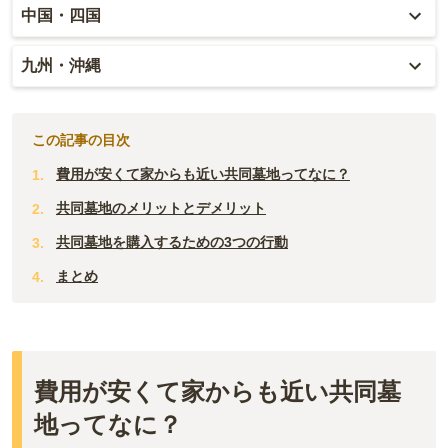
石川
大阪
中国・四国
宮城
茨城
三重
福井
兵庫
岡山
九州・沖縄
福島
栃木
山梨
京都
広島
福岡
群馬
新潟
この記事の目次
滋賀
鳥取
大分
費用が安くて家からも近い共同墓地ってなに？
長野
奈良
島根
宮崎
共同墓地のメリットとデメリット
和歌山
山口
共同墓地を購入するための3つの行動
佐賀
まとめ
香川
熊本
愛媛
長崎
高知
鹿児島
費用が安くて家からも近い共同墓
徳島
地ってなに？
沖縄