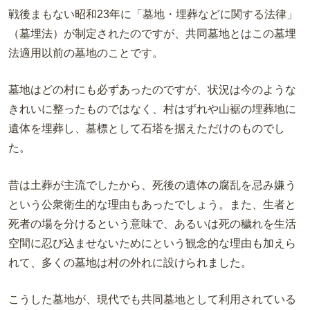
戦後まもない昭和23年に「墓地・埋葬などに関する法律」
（墓埋法）が制定されたのですが、共同墓地とはこの墓埋
法適用以前の墓地のことです。
墓地はどの村にも必ずあったのですが、状況は今のような
きれいに整ったものではなく、村はずれや山裾の埋葬地に
遺体を埋葬し、墓標として石塔を据えただけのものでし
た。
昔は土葬が主流でしたから、死後の遺体の腐乱を忌み嫌う
という公衆衛生的な理由もあったでしょう。また、生者と
死者の場を分けるという意味で、あるいは死の穢れを生活
空間に忍び込ませないためにという観念的な理由も加えら
れて、多くの墓地は村の外れに設けられました。
こうした墓地が、現代でも共同墓地として利用されている