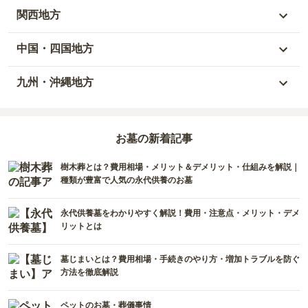
岩手県
埼玉県
岐阜県
富山県
関西地方
山形県
千葉県
静岡県
石川県
大阪府
中国・四国地方
宮城県
茨城県
三重県
福井県
兵庫県
岡山県
九州・沖縄地方
福島県
栃木県
山梨県
京都府
広島県
福岡県
群馬県
新潟県
お墓の新着記事
滋賀県
鳥取県
大分県
樹木葬とは？費用相場・メリット＆デメリット・仕組みを解説｜
長野県
奈良県
島根県
宮崎県
種類が豊富で人気の永代供養のお墓
和歌山県
山口県
佐賀県
永代供養墓をわかりやすく解説！費用・注意点・メリット・デメ
リットとは
香川県
熊本県
墓じまいとは？費用相場・手続きのやり方・増加トラブルを防ぐ
愛媛県
長崎県
方法を徹底解説
高知県
鹿児島県
ペットのお墓・葬儀事情