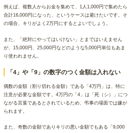
例えば、複数人から
お金を集めて、1人1,000円で集めたら
合計16,000円になった、というケースは避けたいです。そ
の場合
、キリがよく
2
万円
にするとよいでしょう。
また、「絶対にやってはいけない」とまではいえません
が、
15,000
円、
25,000
円などのような
5,000
円単位もあま
り使われません。
「4」や「9」の数字のつく金額は入れない
偶数の金額（割り切れる金額）である「
4
万
円」は、特に
注意が必要な金額です。
4
万
円の「
4
」は「死（シ）」につ
ながる言葉であるとされているため、弔事の場面では嫌が
られます。
また、奇数の金額でありキリの悪い金額でもある「
9,000