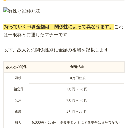
持っていくべき金額は、関係性によって異なります。
これ
は一般葬と共通したマナーです。
以下、故人との関係性別に金額の相場を記載します。
故人との関係
金額相場
両親
10万円程度
祖父母
1
万
円～
5
万
円
兄弟
3
万
円～
5
万
円
親戚
1
万
円～
3
万
円
知人
5
,
000円～
1
万
円（※食事をともにする場合はまた異なる）