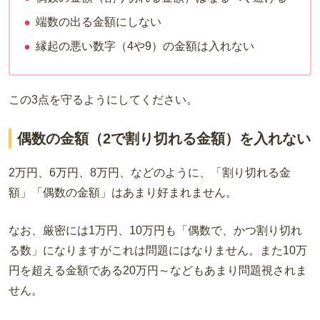
端数の出る金額にしない
縁起の悪い数字（4や9）の金額は入れない
この
3
点を守るようにしてください。
偶数の金額（2で割り切れる金額）を入れない
2
万
円
、
6
万
円、
8
万
円、などのように、「割り切れる金
額」「偶数の金額」はあまり好まれません
。
なお、厳密には
1
万
円、
10
万円も「偶数で、かつ割り切れ
る数」になりますがこれは問題にはなりません。また
10
万
円を超える金額である
20
万円～などもあまり問題視されま
せん。