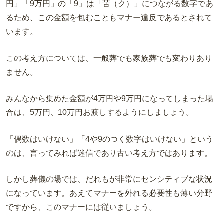
円」「
9
万
円」の「
9
」は「苦（ク）」につながる数字であ
るため、この金額を包むこともマナー違反であるとされて
います。
この考え方については、一般葬でも家族葬でも変わりあり
ません。
みんなから集めた金額が
4
万
円
や
9
万
円になってしまった場
合は、
5
万
円
、
10
万円お渡しするようにしま
しょう。
「偶数はいけない」「
4
や
9
のつく数字はいけない」という
のは、言ってみれば迷信であり古い考え方ではあります。
しかし葬儀の場では、だれもが非常にセンシティブな状況
になっています。あえてマナーを外れる必要性も薄い分野
ですから、このマナーには従いましょう。