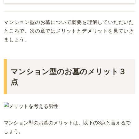
福島
栃木
山梨
京都
広島
福岡
群馬
新潟
滋賀
マンション型のお墓について概要を理解していただいた
鳥取
大分
ところで、次の章ではメリットとデメリットを見ていき
長野
奈良
島根
宮崎
ましょう。
和歌山
山口
佐賀
香川
熊本
マンション型のお墓のメリット３
愛媛
長崎
点
高知
鹿児島
徳島
沖縄
マンション型のお墓のメリットは、以下の
3
点と言えるで
しょう。