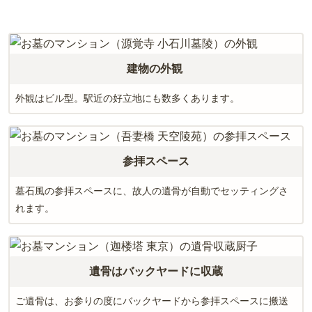
長野
奈良
島根
宮崎
和歌山
山口
佐賀
建物の外観
香川
熊本
外観はビル型。駅近の好立地にも数多くあります。
愛媛
長崎
高知
鹿児島
参拝スペース
徳島
沖縄
墓石風の参拝スペースに、故人の遺骨が自動でセッティングさ
れます。
遺骨はバックヤードに収蔵
ご遺骨は、お参りの度にバックヤードから参拝スペースに搬送