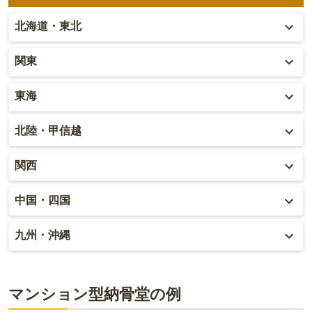
北海道・東北
北海道
関東
青森
東京
東海
秋田
神奈川
愛知
北陸・甲信越
岩手
埼玉
岐阜
富山
関西
山形
千葉
静岡
石川
大阪
中国・四国
宮城
茨城
三重
福井
兵庫
岡山
九州・沖縄
福島
栃木
山梨
京都
広島
福岡
群馬
新潟
滋賀
マンション型納骨堂の例
鳥取
大分