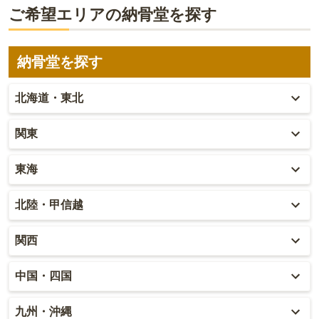
ご希望エリアの納骨堂を探す
納骨堂を探す
北海道・東北
北海道
関東
青森
東京
東海
秋田
神奈川
愛知
北陸・甲信越
岩手
埼玉
岐阜
富山
関西
山形
千葉
静岡
石川
大阪
中国・四国
宮城
茨城
三重
福井
兵庫
岡山
九州・沖縄