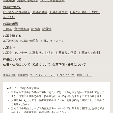
霊園検索
お墓の資料請求
ぴったりお墓診断
お墓について
はじめてのお墓購入
お墓の価格
お墓の選び方
お墓の引越し（改葬）
墓じまい
お墓の種類
一般墓
永代供養墓
樹木葬
納骨堂
お墓を建てる
墓石の価格
お墓の管理費
お墓のリフォーム
お墓参り
お墓参りのマナー
お墓参りのお供え
お墓参りの服装
お墓参りの時期
葬儀について
仏壇・仏具について
相続について
生前準備・終活について
運営者情報
利用規約
プライバシーポリシー
口コミについて
お問い合わせ
■当サイトに関する注意事項
当サイトで提供する商品の情報にあたっては、十分な注意を払って提供しておりま
すが、情報の正確性その他一切の事項についてを保証をするものではありません。
お申込みにあたっては、提携事業者のサイトや、利用規約をご確認の上、ご自身で
ご判断ください。
当社では各商品のサービス内容及びキャンペーン等に関するご質問にはお答えでき
かねます。提携事業者に直接お問い合わせください。