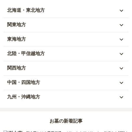
北海道・東北地方
北海道
関東地方
青森県
東京都
東海地方
秋田県
神奈川県
愛知県
北陸・甲信越地方
岩手県
埼玉県
岐阜県
富山県
関西地方
山形県
千葉県
静岡県
石川県
大阪府
中国・四国地方
宮城県
茨城県
三重県
福井県
兵庫県
岡山県
九州・沖縄地方
福島県
栃木県
山梨県
京都府
広島県
福岡県
群馬県
新潟県
お墓の新着記事
滋賀県
鳥取県
大分県