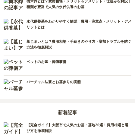
樹木葬とは？費用相場・メリット＆デメリット・仕組みを解説｜
長野県
奈良県
島根県
宮崎県
種類が豊富で人気の永代供養のお墓
和歌山県
山口県
佐賀県
永代供養墓をわかりやすく解説！費用・注意点・メリット・デメ
リットとは
香川県
熊本県
墓じまいとは？費用相場・手続きのやり方・増加トラブルを防ぐ
愛媛県
長崎県
方法を徹底解説
高知県
鹿児島県
ペットのお墓・葬儀事情
徳島県
沖縄県
バーチャル法要とお墓参りの実態
新着記事
【完全ガイド】大阪市で人気のお墓・墓地20選！費用相場と選
び方を徹底解説