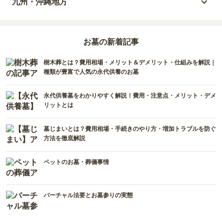
岡山県
九州・沖縄地方
福島県
栃木県
山梨県
京都府
広島県
福岡県
群馬県
新潟県
お墓の新着記事
滋賀県
鳥取県
大分県
樹木葬とは？費用相場・メリット＆デメリット・仕組みを解説｜
長野県
奈良県
島根県
宮崎県
種類が豊富で人気の永代供養のお墓
和歌山県
山口県
佐賀県
永代供養墓をわかりやすく解説！費用・注意点・メリット・デメ
リットとは
香川県
熊本県
墓じまいとは？費用相場・手続きのやり方・増加トラブルを防ぐ
愛媛県
長崎県
方法を徹底解説
高知県
鹿児島県
ペットのお墓・葬儀事情
徳島県
沖縄県
バーチャル法要とお墓参りの実態