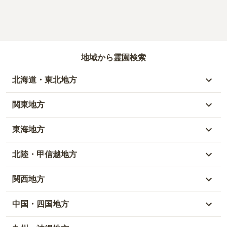
地域から霊園検索
北海道・東北地方
北海道
関東地方
青森県
東京都
東海地方
秋田県
神奈川県
愛知県
北陸・甲信越地方
岩手県
埼玉県
岐阜県
富山県
関西地方
山形県
千葉県
静岡県
石川県
大阪府
中国・四国地方
宮城県
茨城県
三重県
福井県
兵庫県