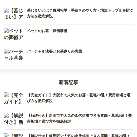
熊本県
墓じまいとは？費用相場・手続きのやり方・増加トラブルを防ぐ
愛媛県
長崎県
方法を徹底解説
高知県
鹿児島県
ペットのお墓・葬儀事情
徳島県
沖縄県
バーチャル法要とお墓参りの実態
新着記事
【完全ガイド】大阪市で人気のお墓・墓地20選！費用相場と選
び方を徹底解説
【解説付き】新潟市で人気の永代供養できる霊園・墓地5選！費
用相場と選び方を徹底解説
【解説付き】練馬区で人気の永代供養できる霊園・墓地20選！