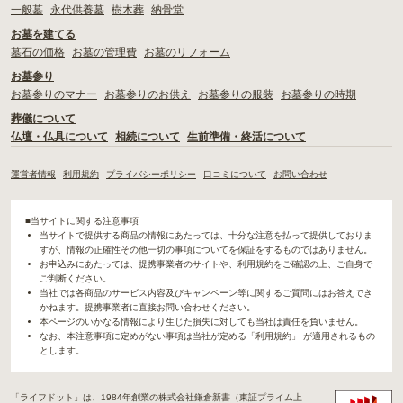
一般墓
永代供養墓
樹木葬
納骨堂
お墓を建てる
墓石の価格
お墓の管理費
お墓のリフォーム
お墓参り
お墓参りのマナー
お墓参りのお供え
お墓参りの服装
お墓参りの時期
葬儀について
仏壇・仏具について
相続について
生前準備・終活について
運営者情報
利用規約
プライバシーポリシー
口コミについて
お問い合わせ
■当サイトに関する注意事項
当サイトで提供する商品の情報にあたっては、十分な注意を払って提供しておりま
すが、情報の正確性その他一切の事項についてを保証をするものではありません。
お申込みにあたっては、提携事業者のサイトや、利用規約をご確認の上、ご自身で
ご判断ください。
当社では各商品のサービス内容及びキャンペーン等に関するご質問にはお答えでき
かねます。提携事業者に直接お問い合わせください。
本ページのいかなる情報により生じた損失に対しても当社は責任を負いません。
なお、本注意事項に定めがない事項は当社が定める「利用規約」 が適用されるもの
とします。
「ライフドット」は、1984年創業の株式会社鎌倉新書（東証プライム上