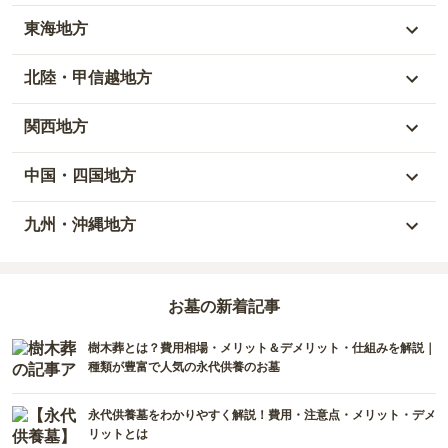
青森県
東京都
東海地方
秋田県
神奈川県
愛知県
北陸・甲信越地方
岩手県
埼玉県
岐阜県
富山県
関西地方
山形県
千葉県
静岡県
石川県
大阪府
中国・四国地方
宮城県
茨城県
三重県
福井県
兵庫県
岡山県
九州・沖縄地方
福島県
栃木県
山梨県
京都府
広島県
福岡県
群馬県
新潟県
お墓の新着記事
滋賀県
鳥取県
大分県
樹木葬とは？費用相場・メリット＆デメリット・仕組みを解説｜
長野県
奈良県
島根県
宮崎県
種類が豊富で人気の永代供養のお墓
和歌山県
山口県
佐賀県
永代供養墓をわかりやすく解説！費用・注意点・メリット・デメ
リットとは
香川県